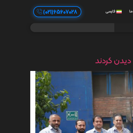
65607028(021)
ما
فارسی
دیدن کردند