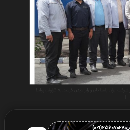
یران یاسا تایر و رابر دیدن کردند. به گزارش روابط
…]
656(021)