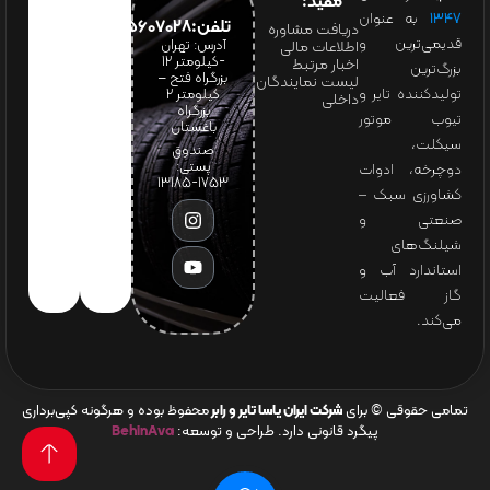
مفید:
۱۳۴۷
به عنوان
تلفن:65607028(021)
دریافت مشاوره
قدیمی‌ترین و
آدرس: تهران
اطلاعات مالی
-کیلومتر 12
اخبار مرتبط
بزرگ‌ترین
بزرگراه فتح –
لیست نمایندگان
تولیدکننده تایر و
کیلومتر ۲
داخلی
بزرگراه
تیوب موتور
باغستان
سیکلت،
صندوق
پستی:
دوچرخه، ادوات
1753-13185
کشاورزی سبک –
صنعتی و
شیلنگ‌های
استاندارد آب و
گاز فعالیت
می‌کند.
تمامی حقوقی © برای
شرکت ایران یاسا تایر و رابر
محفوظ بوده و هرگونه کپی‌برداری
پیگرد قانونی دارد. طراحی و توسعه:
BehinAva