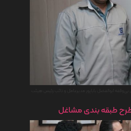
 بی‌وقفه ابوالفضل باباپور مدیرعامل و نائب رئیس هیئت
ی طرح طبقه بندی مشاغل