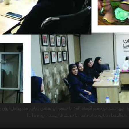
به مناسبت گرامی داشت روز زن و مقام والای مادر، آیینی روز چهارشنبه نوزدهم آذرما
بوالفضل باباپور در این آیین با تبریک فراررسیدن روز زن، […]