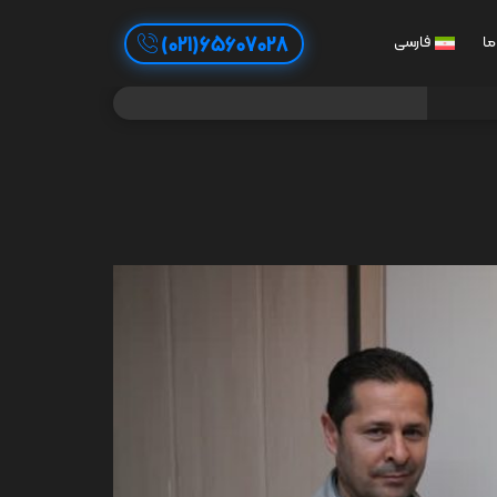
65607028(021)
ما
فارسی