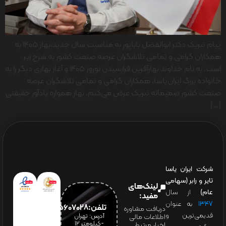
پیام تبریک دکتر ابوالفضل باباپور به مناسبت سال جدید،بهار 1405 به
همکاران گرامی و تمامی تلاشگران عرصه صنعت کشور به شرح زیر
است. به نام خداوند بهارآفرین فرارسیدن نوروز ۱۴۰۵ و آغاز بهاری دیگر را به
خانواده بزرگ ایران‌یاسا، همکاران گرامی و تمامی تلاشگران عرصه
صنعت کشور صمیمانه تبریک عرض می‌کنم. بهار همواره یادآور حقیقتی
[…]
شرکت ایران یاسا
تایر و رابر (سهامی
لینک‌های
عام)
از سال
مفید:
۱۳۴۷
به عنوان
تلفن:65607028(021)
دریافت مشاوره
قدیمی‌ترین و
آدرس: تهران
اطلاعات مالی
-کیلومتر 12
اخبار مرتبط