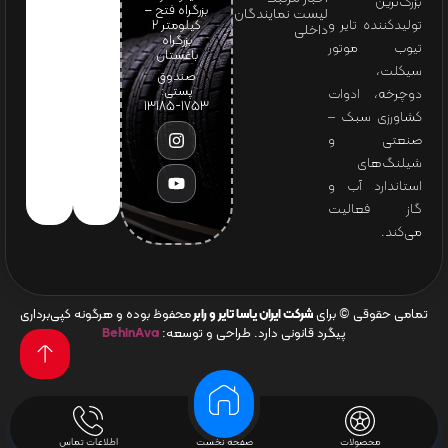
بزرگ‌ترین
بزرگراه فتح –
لیست نمایندگان
تولیدکننده تایر و
کیلومتر ۲
داخلی
بزرگراه
تیوب موتور
باغستان
سیکلت،
صندوق
پستی:
دوچرخه، ادوات
1753-13185
کشاورزی سبک –
صنعتی و
شیلنگ‌های
استاندارد آب و
گاز فعالیت
می‌کند.
تمامی حقوقی © برای
شرکت ایران یاسا تایر و رابر
محفوظ بوده و هرگونه کپی‌برداری
پیگرد قانونی دارد. طراحی و توسعه:
BehinAva
محصولات
صفحه نخست
اطلاعات تماس