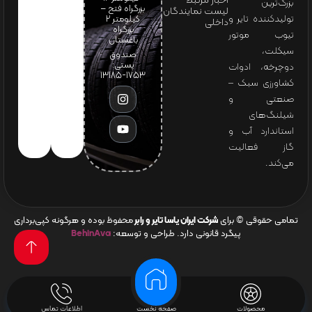
اخبار مرتبط
بزرگ‌ترین
بزرگراه فتح –
لیست نمایندگان
تولیدکننده تایر و
کیلومتر ۲
داخلی
بزرگراه
تیوب موتور
باغستان
سیکلت،
صندوق
پستی:
دوچرخه، ادوات
1753-13185
کشاورزی سبک –
صنعتی و
شیلنگ‌های
استاندارد آب و
گاز فعالیت
می‌کند.
تمامی حقوقی © برای
شرکت ایران یاسا تایر و رابر
محفوظ بوده و هرگونه کپی‌برداری
پیگرد قانونی دارد. طراحی و توسعه:
BehinAva
محصولات
صفحه نخست
اطلاعات تماس