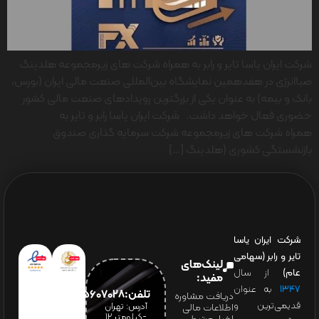
شرکت ایران یاسا تایر و رابر به همراه شرکت های زیرمجموعه هلدینگ
صباانرژی در هفدهمین نمایشگاه بین‌المللی صنعت مالی ایران (بورس،
بانک و بیمه) به عنوان یکی از بزرگترین رویدادهای صنعت مالی کشور
حضوری فعال خواهد داشت. شرکت ایران یاسا رابر و تایر به
همراه شرکت های زیرمجموعه شرکت سرمایه گذاری صندوق
بازنشستگی کشوری (هلدینگ […]
شرکت ایران یاسا
تایر و رابر (سهامی
لینک‌های
عام)
از سال
مفید:
۱۳۴۷
به عنوان
تلفن:65607028(021)
دریافت مشاوره
قدیمی‌ترین و
آدرس: تهران
اطلاعات مالی
-کیلومتر 12