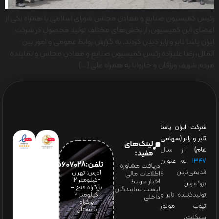
رئیس کمیسیون صنایع و معادن مجلس شورای اسلامی با همراه یکی از
اعضای این کمیسیون، از بخش‌های مختلف تولید محصول در شرکت
ایران یاسا تایر و رابر دیدن کردند. به گزارش روابط عمومی و امور بین
الملل، رضا علیزاده رئیس کمیسیون صنایع و معادن مجلس و نماینده
مردم شریف ورزقان و خاروانا به همراه علی […]
شرکت ایران یاسا
تایر و رابر (سهامی
لینک‌های
عام)
از سال
مفید:
۱۳۴۷
به عنوان
تلفن:65607028(021)
دریافت مشاوره
قدیمی‌ترین و
آدرس: تهران
اطلاعات مالی
-کیلومتر 12
اخبار مرتبط
بزرگ‌ترین
بزرگراه فتح –
لیست نمایندگان
تولیدکننده تایر و
کیلومتر ۲
داخلی
بزرگراه
تیوب موتور
باغستان
سیکلت،