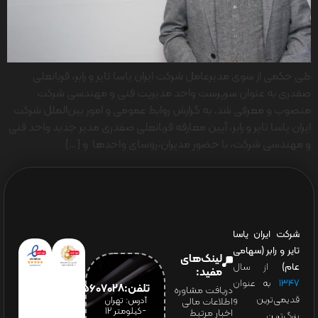
طی حکمی از سوی مدیرعامل شرکت ایران یاسا تایر و رابر، قربانعلی
صفدری به عنوان سرپرست واحد مدیریت فنی و مهندسی شرکت
منصوب و معرفی شد. به گزارش روابط عمومی و امور بین‌الملل شرکت
ایران یاسا تایر و رابر، آیین معارفه قربانعلی صفدری مدیر جدید واحد فنی
و مهندسی شرکت، با حضور مدیران،روسای واحدها و […]
شرکت ایران یاسا
تایر و رابر (سهامی
لینک‌های
عام)
از سال
مفید:
۱۳۴۷
به عنوان
تلفن:65607028(021)
دریافت مشاوره
قدیمی‌ترین و
آدرس: تهران
اطلاعات مالی
-کیلومتر 12
اخبار مرتبط
بزرگ‌ترین