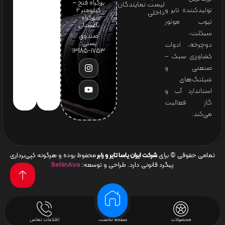
بزرگراه فتح –
لیست نمایندگان
تولیدکننده تایر و
کیلومتر ۲
داخلی
بزرگراه
تیوب موتور
باغستان
سیکلت،
صندوق
پستی:
دوچرخه، ادوات
1753-13185
کشاورزی سبک –
صنعتی و
شیلنگ‌های
استاندارد آب و
گاز فعالیت
می‌کند.
تمامی حقوقی © برای
شرکت ایران یاسا تایر و رابر
محفوظ بوده و هرگونه کپی‌برداری
پیگرد قانونی دارد. طراحی و توسعه:
BehinAva
محصولات
صفحه نخست
اطلاعات تماس