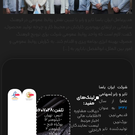
مدیرعامل ایران یاسا تایر و رابر با تبیین نقش روابط عمومی در فرهنگ
سازمانی در ارتقای بهره‌وری کارکنان در محیط کار و چرخه تولید محصول،
گفت: لازم است که واحد روابط عمومی‌ شرکت برای ترویج فرهنگ
مصرف بهینه انرژی برنامه ریزی و اقدام کند. به گزارش روابط عمومی و
امور بین الملل، ابوالفضل باباپور به […]
شرکت ایران یاسا
تایر و رابر (سهامی
لینک‌های
عام)
از سال
مفید:
۱۳۴۷
به عنوان
تلفن:65607028(021)
دریافت مشاوره
قدیمی‌ترین و
آدرس: تهران
اطلاعات مالی
-کیلومتر 12
اخبار مرتبط
بزرگ‌ترین
بزرگراه فتح –
لیست نمایندگان
تولیدکننده تایر و
کیلومتر ۲
داخلی
بزرگراه