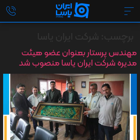
برچسب:
شركت ايران ياسا
مهندس پرستار بعنوان عضو هيئت
مديره شركت ايران ياسا منصوب شد