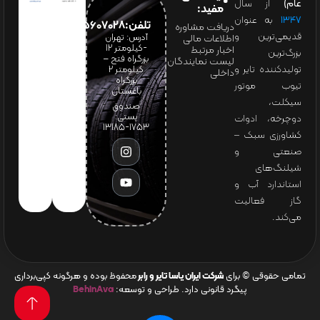
عام)
از سال
مفید:
۱۳۴۷
به عنوان
تلفن:65607028(021)
دریافت مشاوره
قدیمی‌ترین و
آدرس: تهران
اطلاعات مالی
-کیلومتر 12
اخبار مرتبط
بزرگ‌ترین
بزرگراه فتح –
لیست نمایندگان
تولیدکننده تایر و
کیلومتر ۲
داخلی
بزرگراه
تیوب موتور
باغستان
سیکلت،
صندوق
پستی:
دوچرخه، ادوات
1753-13185
کشاورزی سبک –
صنعتی و
شیلنگ‌های
استاندارد آب و
گاز فعالیت
می‌کند.
تمامی حقوقی © برای
شرکت ایران یاسا تایر و رابر
محفوظ بوده و هرگونه کپی‌برداری
پیگرد قانونی دارد. طراحی و توسعه:
BehinAva