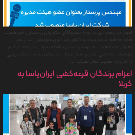
امروز، دوازدهم دی ماه و با حضور آقاي دكتر برزويي، معاون امور شركت
ها و مجامع شركت سرمايه گذاری صبا انرژي، مهندس راشد پرستار
بعنوان عضو هيئت مديره شركت ايران ياسا منصوب و از زحمات آقاي
مهندس سه دهي تقدير و تشكر بعمل آمد در اين نشست، دكتر برزويي،
با اشاره به اهميت نقش هيئت […]
اعزام برندگان قرعه‌کشی ایران‌یاسا به
کربلا