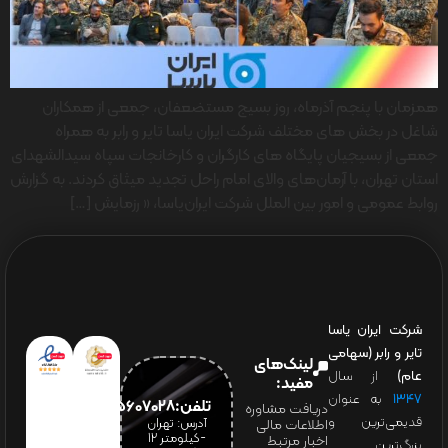
همزمان با پنجم آذرماه، روز بسیج مستضعفان، جمعی از همکاران
شاغل در بخش های مختلف شرکت ایران یاسا تایر و رابر به همراه
جمعی از بسیجیان پایگاه های کارگران و کارخانجات سپاه سیدالشهدای
استان تهران، با آرمان‌های والای امام راحل تجدید میثاق کردند. به گزارش
روابط عمومی و امور بین الملل شرکت ایران‌یاسا، « رزمایش […]
شرکت ایران یاسا
تایر و رابر (سهامی
لینک‌های
عام)
از سال
مفید:
۱۳۴۷
به عنوان
تلفن:65607028(021)
دریافت مشاوره
قدیمی‌ترین و
آدرس: تهران
اطلاعات مالی
-کیلومتر 12
اخبار مرتبط
بزرگ‌ترین