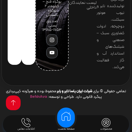
بزرگراه فتح –
لیست نمایندگان
تولیدکننده تایر و
کیلومتر ۲
داخلی
بزرگراه
تیوب موتور
باغستان
سیکلت،
صندوق
پستی:
دوچرخه، ادوات
1753-13185
کشاورزی سبک –
صنعتی و
شیلنگ‌های
استاندارد آب و
گاز فعالیت
می‌کند.
تمامی حقوقی © برای
شرکت ایران یاسا تایر و رابر
محفوظ بوده و هرگونه کپی‌برداری
پیگرد قانونی دارد. طراحی و توسعه:
BehinAva
محصولات
صفحه نخست
اطلاعات تماس