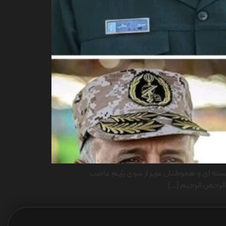
ن هسته ای و هموطنان عزیز از سوی رژیم غاصب
لرحمن الرحیم […]