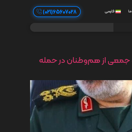
65607028(021)
ما
فارسی
و جمعی از هم‌وطنان در حمله