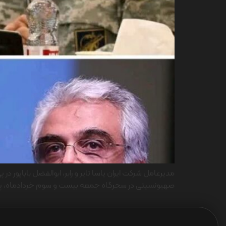
مدیرعامل شرکت ایران یاسا تایر و رابر، ابوالفضل باباپور
صهیونسیتی در سحرگاه جمعه بیست و سوم خردادماه، پیامی