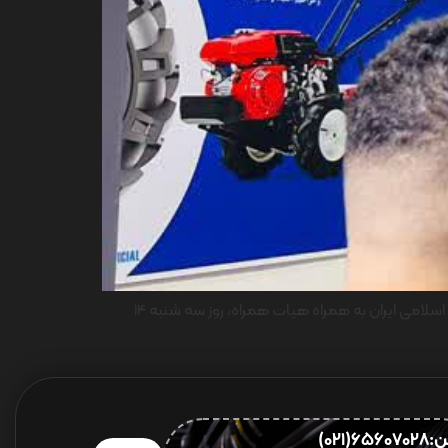
همزمان با سومین روز برگزاری چهل و نهمین نمایشگاه بین المللی بازرگانی بغداد 2026 در عراق، محمدکاظم آل‌ صادق سفیر جمهوری اسلامی ایران به همراه هیات همراه، روز سه شنبه 14
656(021)