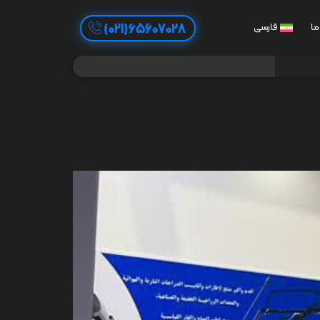
65607028(021)
ما
فارسی