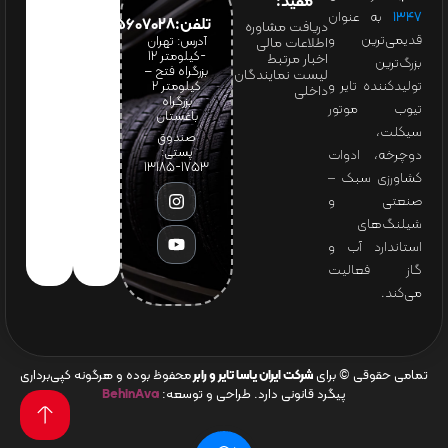
مفید:
۱۳۴۷
به عنوان
تلفن:65607028(021)
دریافت مشاوره
قدیمی‌ترین و
آدرس: تهران
اطلاعات مالی
-کیلومتر 12
اخبار مرتبط
بزرگ‌ترین
بزرگراه فتح –
لیست نمایندگان
تولیدکننده تایر و
کیلومتر ۲
داخلی
بزرگراه
تیوب موتور
باغستان
سیکلت،
صندوق
پستی:
دوچرخه، ادوات
1753-13185
کشاورزی سبک –
صنعتی و
شیلنگ‌های
استاندارد آب و
گاز فعالیت
می‌کند.
تمامی حقوقی © برای
شرکت ایران یاسا تایر و رابر
محفوظ بوده و هرگونه کپی‌برداری
پیگرد قانونی دارد. طراحی و توسعه:
BehinAva