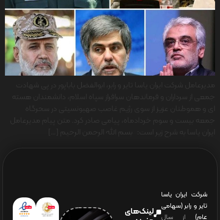
مدیرعامل شرکت ایران یاسا تایر و رابر، ابوالفضل باباپور در پی شهادت
جمعی از سرداران و فرماندهان سرافراز سپاه اسلام، دانشمندان هسته
ای و هموطنان عزیز از سوی رژیم غاصب صهیونسیتی در سحرگاه
جمعه بیست و سوم خردادماه، پیامی صادر کرد. متن پیام مدیرعامل
ایران یاسا به شرح زیر است: بسم الله الرحمن الرحیم […]
شرکت ایران یاسا
تایر و رابر (سهامی
لینک‌های
عام)
از سال