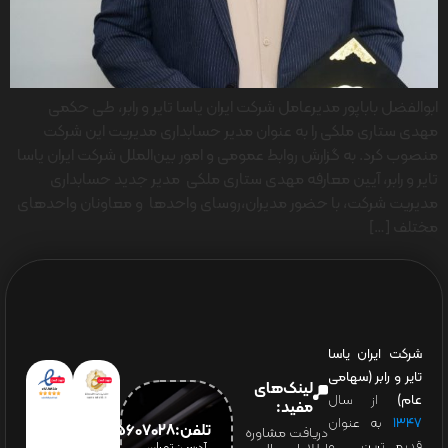
ابوالفضل باباپور مدیرعامل شرکت ایران یاسا تایر و رابر، طی حکمی
مهدی ستاری ملکی را به عنوان مدیر حسابداری مدیریت این شرکت
منصوب کرد. به گزارش روابط عمومی و امور بین‌الملل شرکت ایران یاسا
تایر و رابر، آیین معارفه مهدی ستاری ملکی مدیر جدید حسابداری
مدیریت شرکت، با حضور مدیران،روسای واحدها و معاونان واحدهای
مختلف […]
شرکت ایران یاسا
تایر و رابر (سهامی
لینک‌های
عام)
از سال
مفید:
۱۳۴۷
به عنوان
تلفن:65607028(021)
دریافت مشاوره
قدیمی‌ترین و