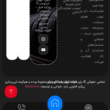
آدرس: تهران
اطلاعات مالی
-کیلومتر 12
اخبار مرتبط
بزرگ‌ترین
بزرگراه فتح –
لیست نمایندگان
تولیدکننده تایر و
کیلومتر ۲
داخلی
بزرگراه
تیوب موتور
باغستان
سیکلت،
صندوق
پستی:
دوچرخه، ادوات
1753-13185
کشاورزی سبک –
صنعتی و
شیلنگ‌های
استاندارد آب و
گاز فعالیت
می‌کند.
تمامی حقوقی © برای
شرکت ایران یاسا تایر و رابر
محفوظ بوده و هرگونه کپی‌برداری
پیگرد قانونی دارد. طراحی و توسعه:
BehinAva