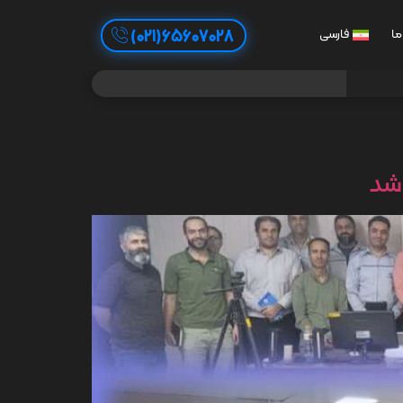
65607028(021)
ما
فارسی
 شد