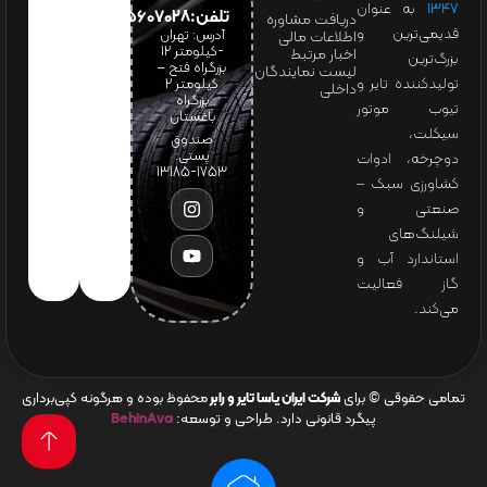
۱۳۴۷
به عنوان
تلفن:65607028(021)
دریافت مشاوره
قدیمی‌ترین و
آدرس: تهران
اطلاعات مالی
-کیلومتر 12
اخبار مرتبط
بزرگ‌ترین
بزرگراه فتح –
لیست نمایندگان
تولیدکننده تایر و
کیلومتر ۲
داخلی
بزرگراه
تیوب موتور
باغستان
سیکلت،
صندوق
پستی:
دوچرخه، ادوات
1753-13185
کشاورزی سبک –
صنعتی و
شیلنگ‌های
استاندارد آب و
گاز فعالیت
می‌کند.
تمامی حقوقی © برای
شرکت ایران یاسا تایر و رابر
محفوظ بوده و هرگونه کپی‌برداری
پیگرد قانونی دارد. طراحی و توسعه:
BehinAva