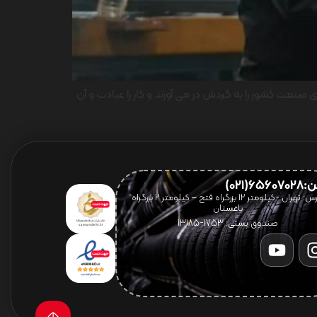
نعت کشور را به گردش در می آورند و کار را عبادت و آن
656(021)
آدرس: تهران -کیلومتر 12 بزرگراه فتح – کیلومتر ۲ بزرگراه
باغستان
صندوق پستی: 1753-13185