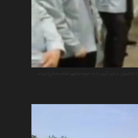
حاضران در این آیین را به حرم مطهر امام رضا(ع) بردند.