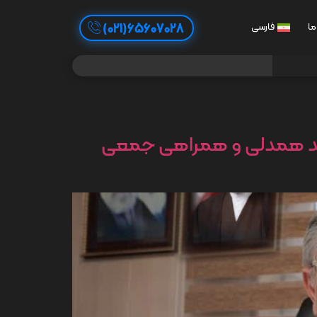
65607028(021)
ما
فارسی
یازمند همدلی و همراهی جمعی