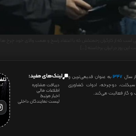
 است که از کارگران زحمتکش که با اعتقاد راسخ و همت والای خود چرخ های ص
 این روز در ایران برخاسته […]
لینک‌های مفید:
ز سال
۱۳۴۷
به عنوان قدیمی‌ترین و
تلفن:07028
ور سیکلت، دوچرخه، ادوات کشاورزی
دریافت مشاوره
اطلاعات مالی
و گاز فعالیت می‌کند.
اخبار مرتبط
لیست نمایندگان داخلی