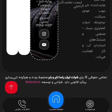
بزرگراه فتح –
لیست نمایندگان
تولیدکننده تایر و
کیلومتر ۲
داخلی
بزرگراه
تیوب موتور
باغستان
سیکلت،
صندوق
پستی:
دوچرخه، ادوات
1753-13185
کشاورزی سبک –
صنعتی و
شیلنگ‌های
استاندارد آب و
گاز فعالیت
می‌کند.
تمامی حقوقی © برای
شرکت ایران یاسا تایر و رابر
محفوظ بوده و هرگونه کپی‌برداری
پیگرد قانونی دارد. طراحی و توسعه:
BehinAva
محصولات
صفحه نخست
اطلاعات تماس