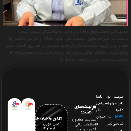
مدیرعامل شرکت ایران یاسا تایر و رابر، در پیامی فرارسیدن ولادت
باسعادت امیرالمومنین حضرت علی علیه السلام و گرامی داشت روز
مرد و پدر را تبریک گفت. به گزارش روابط عمومی و امور بین الملل، متن
پیام تبریک دکتر ابوالفضل باباپور که روز پنجشنبه دوازدهم دیماه 1404
منتشر شده ، به شرح زیر است: ماه […]
شرکت ایران یاسا
تایر و رابر (سهامی
لینک‌های
عام)
از سال
مفید:
۱۳۴۷
به عنوان
تلفن:65607028(021)
دریافت مشاوره
قدیمی‌ترین و
آدرس: تهران
اطلاعات مالی
-کیلومتر 12
اخبار مرتبط
بزرگ‌ترین