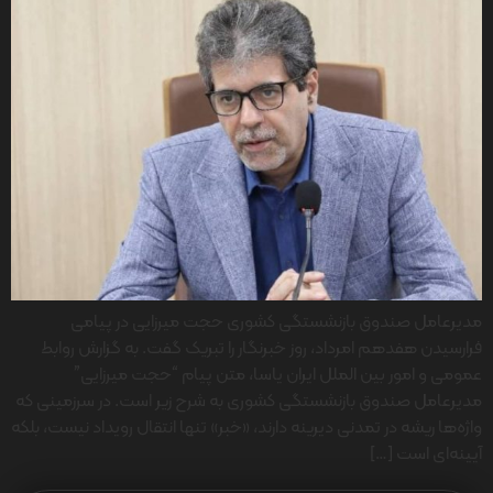
مدیرعامل صندوق بازنشستگی کشوری حجت میرزایی در پیامی
فرارسیدن هفدهم امرداد، روز خبرنگار را تبریک گفت. به گزارش روابط
عمومی و امور بین الملل ایران یاسا، متن پیام “حجت میرزایی”
مدیرعامل صندوق بازنشستگی کشوری به شرح زیر است. در سرزمینی که
واژه‌ها ریشه در تمدنی دیرینه دارند، «خبر» تنها انتقال رویداد نیست، بلکه
آیینه‌ای است […]