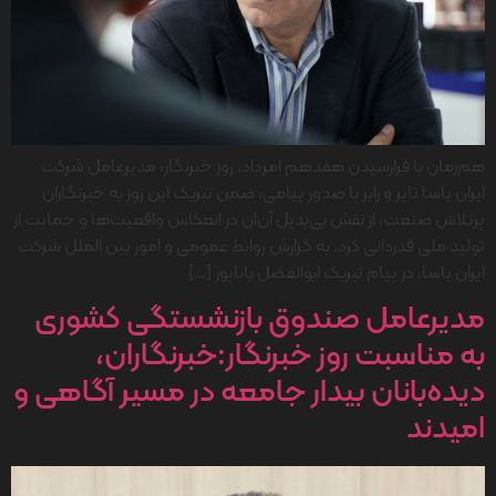
هم‌زمان با فرارسیدن هفدهم امرداد، روز خبرنگار، مدیرعامل شرکت
ایران یاسا تایر و رابر با صدور پیامی، ضمن تبریک این روز به خبرنگاران
پرتلاش صنعت، از نقش بی‌بدیل آن‌ان در انعکاس واقعیت‌ها و حمایت از
تولید ملی قدردانی کرد. به گزارش روابط عمومی و امور بین الملل شرکت
ایران یاسا، در پیام تبریک ابوالفضل باباپور […]
مدیرعامل صندوق بازنشستگی کشوری
به مناسبت روز خبرنگار:خبرنگاران،
دیده‌بانان بیدار جامعه در مسیر آگاهی و
امیدند