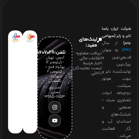
شرکت ایران یاسا
تایر و رابر (سهامی
لینک‌های
عام)
از سال
مفید:
۱۳۴۷
به عنوان
تلفن:65607028(021)
دریافت مشاوره
قدیمی‌ترین و
آدرس: تهران
اطلاعات مالی
-کیلومتر 12
اخبار مرتبط
بزرگ‌ترین
بزرگراه فتح –
لیست نمایندگان
تولیدکننده تایر و
کیلومتر ۲
داخلی
بزرگراه
تیوب موتور
باغستان
سیکلت،
صندوق
پستی:
دوچرخه، ادوات
1753-13185
کشاورزی سبک –
صنعتی و
شیلنگ‌های
استاندارد آب و
گاز فعالیت
می‌کند.