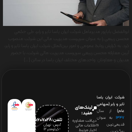
ابوالفضل باباپور مدیرعامل شرکت ایران یاسا تایر و رابر، طی حکمی
محسن ربیعی را به عنوان سرپرست مدیریت مالی این شرکت منصوب
کرد. به گزارش روابط عمومی و امور بین‌الملل شرکت ایران یاسا تایر و رابر،
آیین معارفه محسن ربیعی سرپرست مدیریت مالی شرکت، با حضور
مدیران و معاونان واحدهای مختلف ایران یاسا در سالن […]
شرکت ایران یاسا
تایر و رابر (سهامی
لینک‌های
عام)
از سال
مفید:
۱۳۴۷
به عنوان
تلفن:65607028(021)
دریافت مشاوره
قدیمی‌ترین و
آدرس: تهران
اطلاعات مالی
-کیلومتر 12
اخبار مرتبط
بزرگ‌ترین