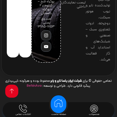
بزرگراه فتح –
لیست نمایندگان
تولیدکننده تایر و
کیلومتر ۲
داخلی
بزرگراه
تیوب موتور
باغستان
سیکلت،
صندوق
پستی:
دوچرخه، ادوات
1753-13185
کشاورزی سبک –
صنعتی و
شیلنگ‌های
استاندارد آب و
گاز فعالیت
می‌کند.
تمامی حقوقی © برای
شرکت ایران یاسا تایر و رابر
محفوظ بوده و هرگونه کپی‌برداری
پیگرد قانونی دارد. طراحی و توسعه:
BehinAva
محصولات
صفحه نخست
اطلاعات تماس