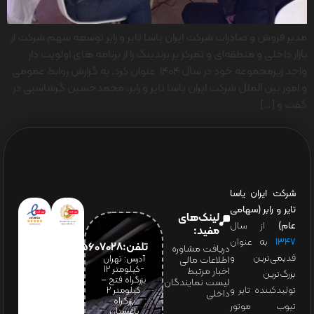
مدیر فروش و صادرات شرکت ایران یاسا تایر و رابر توسعه سهم شرکت از
بازار داخلی و منطقه‌ای و تمرکز بر برندینگ را از برنامه های اولویت دار
واحد زیرمجموعه خود در سال 1404 عنوان کرد. به گزارش روابط عمومی
و امور بین الملل شرکت ایران یاسا تایر و رابر، محمدحسین گرشاسبی در
گفت و […]
شرکت ایران یاسا
تایر و رابر (سهامی
لینک‌های
عام)
از سال
مفید:
۱۳۴۷
به عنوان
تلفن:65607028(021)
دریافت مشاوره
قدیمی‌ترین و
آدرس: تهران
اطلاعات مالی
-کیلومتر 12
اخبار مرتبط
بزرگ‌ترین
بزرگراه فتح –
لیست نمایندگان
تولیدکننده تایر و
کیلومتر ۲
داخلی
بزرگراه
تیوب موتور
باغستان