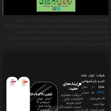
ابوالفضل باباپور مدیرعامل شرکت ایران یاسا به مناسبت نخستین
سالروز شهادت آیت‌الله ابراهیم رئیسی و شهدای پرواز اردیبهشت ۱۴۰۳
در سانحه سقوط بالگرد، پیام تسلیتی صادر کرد. به گزارش روابط
عمومی و امور بین الملل، متن پیام مدیرعامل شرکت ایران یاسا تایر و
رابر به شرح زیر است: بسم الله الرحمن الرحیم شهـادت، اوج […]
شرکت ایران یاسا
تایر و رابر (سهامی
لینک‌های
عام)
از سال
مفید:
۱۳۴۷
به عنوان
تلفن:65607028(021)
دریافت مشاوره
قدیمی‌ترین و
آدرس: تهران
اطلاعات مالی
-کیلومتر 12
اخبار مرتبط
بزرگ‌ترین
بزرگراه فتح –
لیست نمایندگان
تولیدکننده تایر و
کیلومتر ۲
داخلی