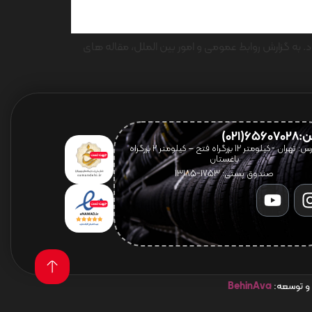
 به گزارش روابط عمومی و امور بین الملل، مقاله های
656(021)
آدرس: تهران -کیلومتر 12 بزرگراه فتح – کیلومتر ۲ بزرگراه
باغستان
صندوق پستی: 1753-13185
 و توسعه:
BehinAva