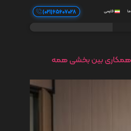
65607028(021)
ما
فارسی
 همکاری بین بخشی همه