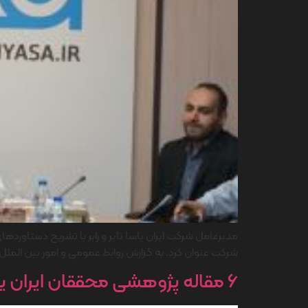
مدیرعامل شرکت ایران یاسا تایر و رابر با تشریح دستا
شرکت عنوان کرد. به گزارش روابط عمومی و امور بین الملل، ابوالفضل باباپور روز دوشن
6 مقاله پژوهشی محققان ایران یاسا به صورت پوستر در همایش ملی صنایع لاستیک منتشر می شود