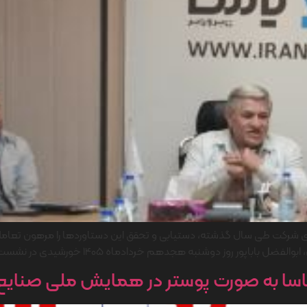
وردهای شرکت طی سال گذشته، دستیابی و تحقق این دستاوردها را مرهون 
به هجدهم خردادماه 1405 خورشیدی در نشست با معاونان و مدیران شرکت، […]