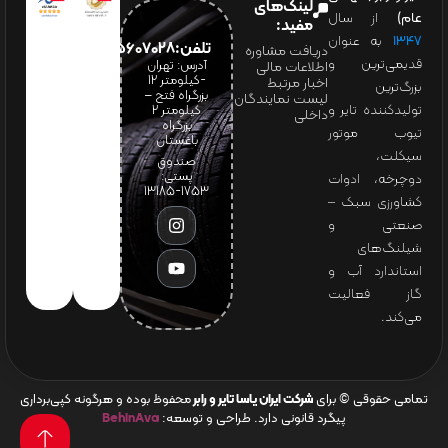
لینک‌های
عام)
از سال
مفید:
۱۳۴۷
به عنوان
تلفن:65607028(021)
دریافت مشاوره
قدیمی‌ترین و
آدرس: تهران
اطلاعات مالی
-کیلومتر 12
اخبار مرتبط
بزرگ‌ترین
بزرگراه فتح –
لیست نمایندگان
تولیدکننده تایر و
کیلومتر ۲
داخلی
بزرگراه
تیوب موتور
باغستان
سیکلت،
صندوق
پستی:
دوچرخه، ادوات
1753-13185
کشاورزی سبک –
صنعتی و
شیلنگ‌های
استاندارد آب و
گاز فعالیت
می‌کند.
تمامی حقوقی © برای
شرکت ایران یاسا تایر و رابر
محفوظ بوده و هرگونه کپی‌برداری
پیگرد قانونی دارد. طراحی و توسعه:
BehinAva