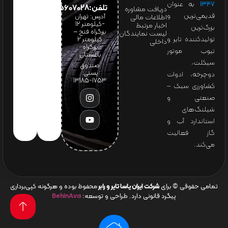
۱۳۴۷
به عنوان
تلفن:65607028(021)
دریافت مشاوره
قدیمی‌ترین و
آدرس: تهران
اطلاعات مالی
-کیلومتر 12
اخبار مرتبط
بزرگ‌ترین
بزرگراه فتح –
لیست نمایندگان
تولیدکننده تایر و
کیلومتر ۲
داخلی
بزرگراه
تیوب موتور
باغستان
سیکلت،
صندوق
پستی:
دوچرخه، ادوات
1753-13185
کشاورزی سبک –
صنعتی و
شیلنگ‌های
استاندارد آب و
گاز فعالیت
می‌کند.
تمامی حقوقی © برای
شرکت ایران یاسا تایر و رابر
محفوظ بوده و هرگونه کپی‌برداری
پیگرد قانونی دارد. طراحی و توسعه:
BehinAva