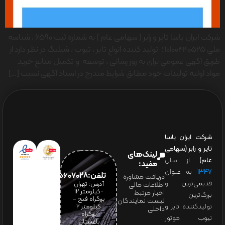
شرکت ایران یاسا تایر و رابر ( سهامی عام ) به شماره ثبت 6590 ، شناسه
ملي 10100440525 ؛ تولید کننده انواع تایر ، تیوب ، شیلنگ در نظر دارد از
طريق آگهی عمومي برای به روز رسانی ، توسعه و تکمیل منابع خرید
مواد اولیه تولیدات خود مطابق شرایط مندرج در اسناد آگهی نسبت […]
شرکت ایران یاسا
تایر و رابر (سهامی
لینک‌های
عام)
از سال
مفید:
۱۳۴۷
به عنوان
تلفن:65607028(021)
دریافت مشاوره
قدیمی‌ترین و
آدرس: تهران
اطلاعات مالی
-کیلومتر 12
اخبار مرتبط
بزرگ‌ترین
بزرگراه فتح –
لیست نمایندگان
تولیدکننده تایر و
کیلومتر ۲
داخلی
بزرگراه
تیوب موتور
باغستان