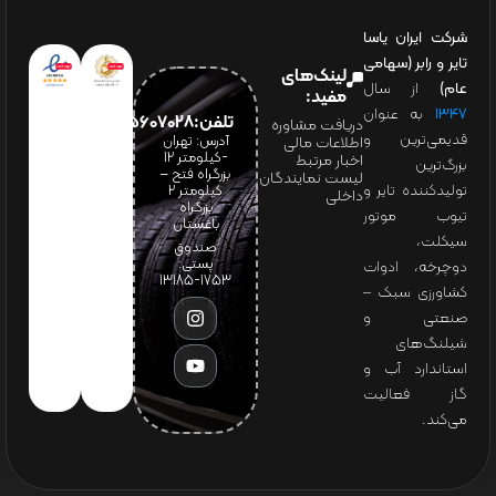
شرکت ایران یاسا
تایر و رابر (سهامی
لینک‌های
عام)
از سال
مفید:
۱۳۴۷
به عنوان
تلفن:65607028(021)
دریافت مشاوره
قدیمی‌ترین و
آدرس: تهران
اطلاعات مالی
-کیلومتر 12
اخبار مرتبط
بزرگ‌ترین
بزرگراه فتح –
لیست نمایندگان
تولیدکننده تایر و
کیلومتر ۲
داخلی
بزرگراه
تیوب موتور
باغستان
سیکلت،
صندوق
پستی:
دوچرخه، ادوات
1753-13185
کشاورزی سبک –
صنعتی و
شیلنگ‌های
استاندارد آب و
گاز فعالیت
می‌کند.