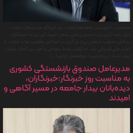
هم‌زمان با فرارسیدن هفدهم امرداد، روز خبرنگار، مدیرعامل شرکت
ایران یاسا تایر و رابر با صدور پیامی، ضمن تبریک این روز به خبرنگاران
پرتلاش صنعت، از نقش بی‌بدیل آن‌ان در انعکاس واقعیت‌ها و حمایت از
تولید ملی قدردانی کرد. به گزارش روابط عمومی و امور بین الملل شرکت
ایران یاسا، در پیام تبریک ابوالفضل باباپور […]
مدیرعامل صندوق بازنشستگی کشوری
به مناسبت روز خبرنگار:خبرنگاران،
دیده‌بانان بیدار جامعه در مسیر آگاهی و
امیدند