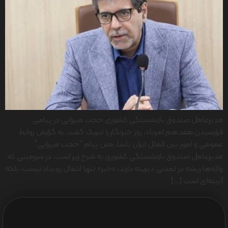
مدیرعامل صندوق بازنشستگی کشوری حجت میرزایی در پیامی
فرارسیدن هفدهم امرداد، روز خبرنگار را تبریک گفت. به گزارش روابط
عمومی و امور بین الملل ایران یاسا، متن پیام “حجت میرزایی”
مدیرعامل صندوق بازنشستگی کشوری به شرح زیر است. در سرزمینی که
واژه‌ها ریشه در تمدنی دیرینه دارند، «خبر» تنها انتقال رویداد نیست، بلکه
آیینه‌ای است […]