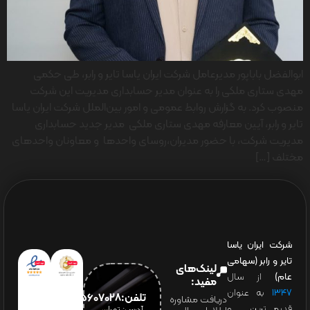
ابوالفضل باباپور مدیرعامل شرکت ایران یاسا تایر و رابر، طی حکمی
مهدی ستاری ملکی را به عنوان مدیر حسابداری مدیریت این شرکت
منصوب کرد. به گزارش روابط عمومی و امور بین‌الملل شرکت ایران یاسا
تایر و رابر، آیین معارفه مهدی ستاری ملکی مدیر جدید حسابداری
مدیریت شرکت، با حضور مدیران،روسای واحدها و معاونان واحدهای
مختلف […]
شرکت ایران یاسا
تایر و رابر (سهامی
لینک‌های
عام)
از سال
مفید:
۱۳۴۷
به عنوان
تلفن:65607028(021)
دریافت مشاوره
قدیمی‌ترین و