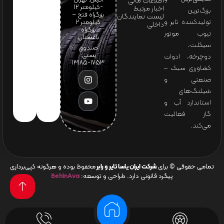
آدرس: تهران
اطلاعات مالی
-کیلومتر 12
اخبار مرتبط
بزرگ‌ترین
بزرگراه فتح –
لیست نمایندگان
تولیدکننده تایر و
کیلومتر ۲
داخلی
بزرگراه
تیوب موتور
باغستان
سیکلت،
صندوق
پستی:
دوچرخه، ادوات
1753-13185
کشاورزی سبک –
صنعتی و
شیلنگ‌های
استاندارد آب و
گاز فعالیت
می‌کند.
تمامی حقوقی © برای
شرکت ایران یاسا تایر و رابر
محفوظ بوده و هرگونه کپی‌برداری
پیگرد قانونی دارد. طراحی و توسعه:
BehinAva