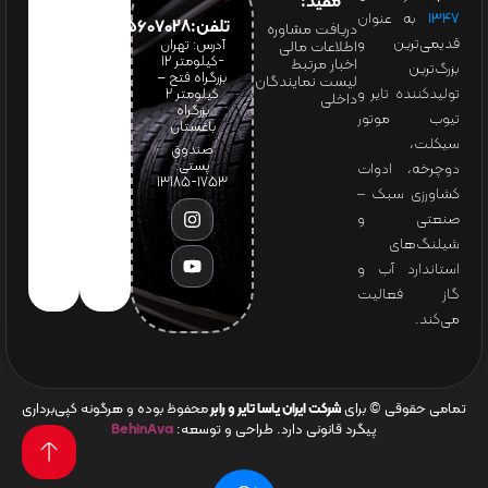
مفید:
۱۳۴۷
به عنوان
تلفن:65607028(021)
دریافت مشاوره
قدیمی‌ترین و
آدرس: تهران
اطلاعات مالی
-کیلومتر 12
اخبار مرتبط
بزرگ‌ترین
بزرگراه فتح –
لیست نمایندگان
تولیدکننده تایر و
کیلومتر ۲
داخلی
بزرگراه
تیوب موتور
باغستان
سیکلت،
صندوق
پستی:
دوچرخه، ادوات
1753-13185
کشاورزی سبک –
صنعتی و
شیلنگ‌های
استاندارد آب و
گاز فعالیت
می‌کند.
تمامی حقوقی © برای
شرکت ایران یاسا تایر و رابر
محفوظ بوده و هرگونه کپی‌برداری
پیگرد قانونی دارد. طراحی و توسعه:
BehinAva