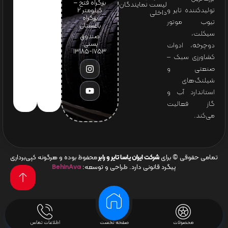
بزرگراه فتح –
لیست نمایندگان
تولیدکننده تایر و
کیلومتر ۲
داخلی
بزرگراه
تیوب موتور
باغستان
سیکلت،
صندوق
پستی:
دوچرخه، ادوات
1753-13185
کشاورزی سبک –
صنعتی و
شیلنگ‌های
استاندارد آب و
گاز فعالیت
می‌کند.
تمامی حقوقی © برای
شرکت ایران یاسا تایر و رابر
محفوظ بوده و هرگونه کپی‌برداری
پیگرد قانونی دارد. طراحی و توسعه:
BehinAva
محصولات
صفحه نخست
اطلاعات تماس