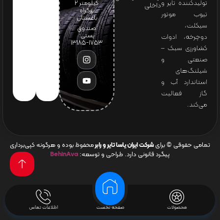
تولیدکننده تایر و
کیلومتر ۲
داخلی
بزرگراه
تیوب موتور
باغستان
سیکلت،
صندوق
پستی:
دوچرخه، ادوات
1753-13185
کشاورزی سبک –
صنعتی و
شیلنگ‌های
استاندارد آب و
گاز فعالیت
می‌کند.
تمامی حقوقی © برای
شرکت ایران یاسا تایر و رابر
محفوظ بوده و هرگونه کپی‌برداری
پیگرد قانونی دارد. طراحی و توسعه:
BehinAva
محصولات
صفحه نخست
اطلاعات تماس