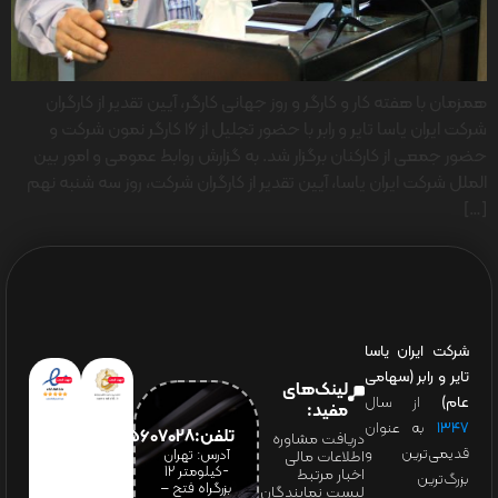
همزمان با هفته کار و کارگر و روز جهانی کارگر، آیین تقدیر از کارگران
شرکت ایران یاسا تایر و رابر با حضور تجلیل از 16 کارگر نمون شرکت و
حضور جمعی از کارکنان برگزار شد. به گزارش روابط عمومی و امور بین
الملل شرکت ایران یاسا، آیین تقدیر از کارگران شرکت، روز سه شنبه نهم
[…]
شرکت ایران یاسا
تایر و رابر (سهامی
لینک‌های
عام)
از سال
مفید:
۱۳۴۷
به عنوان
تلفن:65607028(021)
دریافت مشاوره
قدیمی‌ترین و
آدرس: تهران
اطلاعات مالی
-کیلومتر 12
اخبار مرتبط
بزرگ‌ترین
بزرگراه فتح –
لیست نمایندگان