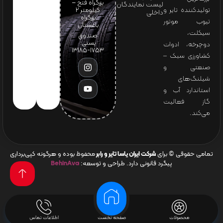
بزرگراه فتح –
لیست نمایندگان
تولیدکننده تایر و
کیلومتر ۲
داخلی
بزرگراه
تیوب موتور
باغستان
سیکلت،
صندوق
پستی:
دوچرخه، ادوات
1753-13185
کشاورزی سبک –
صنعتی و
شیلنگ‌های
استاندارد آب و
گاز فعالیت
می‌کند.
تمامی حقوقی © برای
شرکت ایران یاسا تایر و رابر
محفوظ بوده و هرگونه کپی‌برداری
پیگرد قانونی دارد. طراحی و توسعه:
BehinAva
محصولات
صفحه نخست
اطلاعات تماس