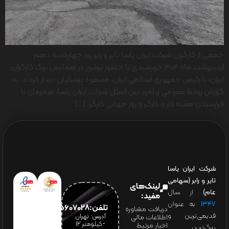
جمعی از کارگران شرکت ایران یاسا تایر و رابر روز چهارشنبه دهم
اردیبهشت ماه 1404 خورشیدی با حضور پرشور در همایش بزرگ کارگران
ایران، با رئیس جمهوری اسلامی ایران، مسعود پزشکیان دیدار کردند. به
گزارش روابط عمومی و امور بین الملل شرکت ایران یاسا، همزمان با
فرارسیدن هفته کار و کارگر و روز جهانی کارگر، […]
شرکت ایران یاسا
تایر و رابر (سهامی
لینک‌های
عام)
از سال
مفید:
۱۳۴۷
به عنوان
تلفن:65607028(021)
دریافت مشاوره
قدیمی‌ترین و
آدرس: تهران
اطلاعات مالی
-کیلومتر 12
اخبار مرتبط
بزرگ‌ترین