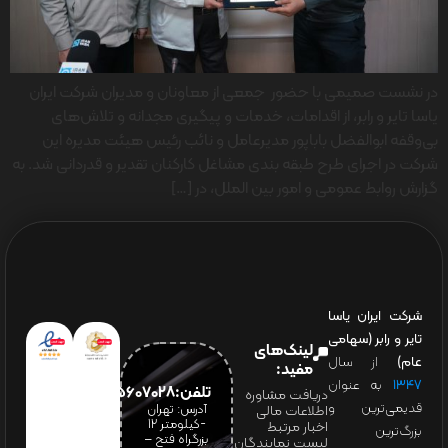
در نشست صمیمی با حضور جمعی از معاونان و مدیران شرکت ایران
یاسا تایر و رابر، از اقدامات، خدمات و پیگیری مجدانه و تلاش‌های
بی‌وقفه ابوالفضل باباپور مدیرعامل و نائب رئیس هیئت مدیره این
شرکت در اجرای طرح طبقه بندی مشاغل کارکنان تقدیر و قدردانی شد. به
گزارش روابط عمومی و امور بین الملل، در […]
شرکت ایران یاسا
تایر و رابر (سهامی
لینک‌های
عام)
از سال
مفید:
۱۳۴۷
به عنوان
تلفن:65607028(021)
دریافت مشاوره
قدیمی‌ترین و
آدرس: تهران
اطلاعات مالی
-کیلومتر 12
اخبار مرتبط
بزرگ‌ترین
بزرگراه فتح –
لیست نمایندگان