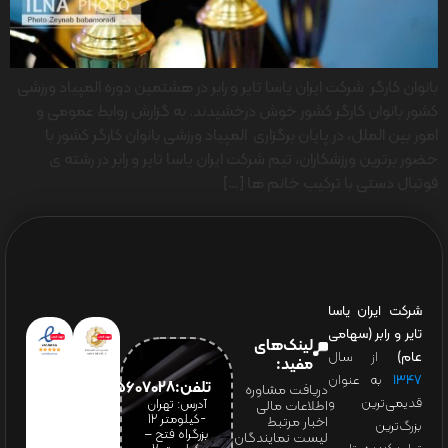
بانوان کارگر شرکت ایران یاسا تایر و رابر در هشتمین دوره المپیاد ورزشی
کشور بانوان کارگر کشور خوش درخشیدند. به گزارش روابط عمومی و
امور بین الملل، در پایان برگزاری المپیاد ورزشی بانوان کارگر کشور با
حضور برترین ورزشکاران، تیم شرکت ایران یاسا تایر و رابر در رشته ی
فوتبال دستی با ترکیب خانم ها […]
شرکت ایران یاسا
تایر و رابر (سهامی
لینک‌های
عام)
از سال
مفید:
۱۳۴۷
به عنوان
تلفن:65607028(021)
دریافت مشاوره
قدیمی‌ترین و
آدرس: تهران
اطلاعات مالی
-کیلومتر 12
اخبار مرتبط
بزرگ‌ترین
بزرگراه فتح –
لیست نمایندگان