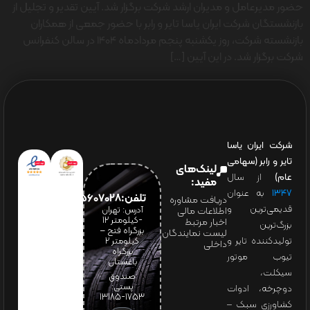
حضور مدیرعامل و مدیران ارشد شرکت برگزار شد. آیین تقدیر و تجلیل از
بازنشستگان شرکت ایران یاسا تایر و رابر با حضور جمعی از همکاران
بازنشسته شرکت، روز یکشنبه پنجم مردادماه 1404 در سالن کنفرانس
شرکت برگزار شد. در این آیین […]
شرکت ایران یاسا
تایر و رابر (سهامی
لینک‌های
عام)
از سال
مفید:
۱۳۴۷
به عنوان
تلفن:65607028(021)
دریافت مشاوره
قدیمی‌ترین و
آدرس: تهران
اطلاعات مالی
-کیلومتر 12
اخبار مرتبط
بزرگ‌ترین
بزرگراه فتح –
لیست نمایندگان
تولیدکننده تایر و
کیلومتر ۲
داخلی
بزرگراه
تیوب موتور
باغستان
سیکلت،
صندوق
پستی:
دوچرخه، ادوات
1753-13185
کشاورزی سبک –