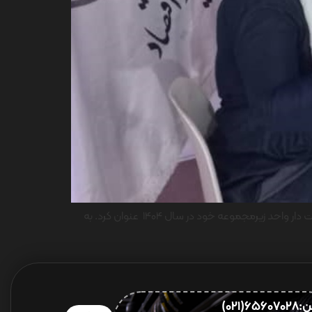
مدیر فروش و صادرات شرکت ایران یاسا تایر و رابر توسعه سهم شرکت از بازار داخلی و منطقه‌ای و تمرکز بر برندینگ را از برنامه های اولویت دار واحد زیرمجموعه خود در سال 1404 عنوان کرد. به
656(021)