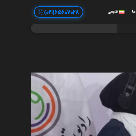
65607028(021)
ما
فارسی