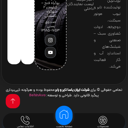
بزرگ‌ترین
بزرگراه فتح –
لیست نمایندگان
تولیدکننده تایر و
کیلومتر ۲
داخلی
بزرگراه
تیوب موتور
باغستان
سیکلت،
صندوق
پستی:
دوچرخه، ادوات
1753-13185
کشاورزی سبک –
صنعتی و
شیلنگ‌های
استاندارد آب و
گاز فعالیت
می‌کند.
تمامی حقوقی © برای
شرکت ایران یاسا تایر و رابر
محفوظ بوده و هرگونه کپی‌برداری
پیگرد قانونی دارد. طراحی و توسعه:
BehinAva
محصولات
صفحه نخست
اطلاعات تماس