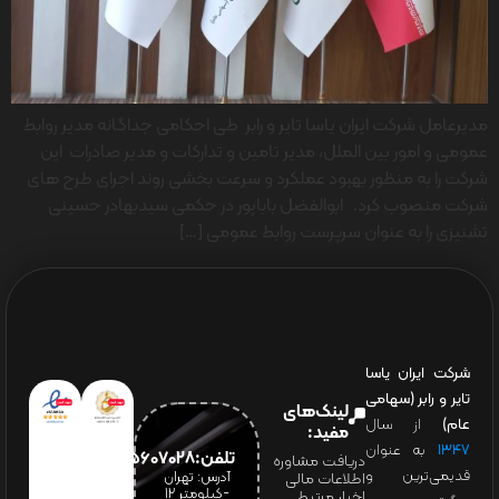
مدیرعامل شرکت ایران یاسا تایر و رابر طی احکامی جداگانه مدیر روابط
عمومی و امور بین الملل، مدیر تامین و تدارکات و مدیر صادرات این
شرکت را به منظور بهبود عملکرد و سرعت بخشی روند اجرای طرح های
شرکت منصوب کرد. ابوالفضل باباپور در حکمی سیدبهادر حسینی
تشنیزی را به‌ عنوان سرپرست روابط عمومی […]
شرکت ایران یاسا
تایر و رابر (سهامی
لینک‌های
عام)
از سال
مفید:
۱۳۴۷
به عنوان
تلفن:65607028(021)
دریافت مشاوره
قدیمی‌ترین و
آدرس: تهران
اطلاعات مالی
-کیلومتر 12
اخبار مرتبط