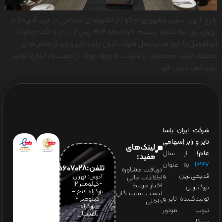
فرج اللهی سفیر جمهوری توگو ( از کشورهای اسلامی در غرب آفریقا) در
تهران، روز سه شنبه بیستم خردادماه 1404 پس از دیدار و گفت‌وگو با
ابوالفضل باباپور مدیرعامل شرکت ایران یاسا تایر و رابر، از بخش‌های
مختلف تولید محصول در شرکت به ویژه پروژه در دست راه اندازی تولید
تریپلکس دیدن کرد.
شرکت ایران یاسا
تایر و رابر (سهامی
لینک‌های
عام)
از سال
مفید:
۱۳۴۷
به عنوان
تلفن:65607028(021)
دریافت مشاوره
قدیمی‌ترین و
آدرس: تهران
اطلاعات مالی
-کیلومتر 12
اخبار مرتبط
بزرگ‌ترین
بزرگراه فتح –
لیست نمایندگان
تولیدکننده تایر و
کیلومتر ۲
داخلی
بزرگراه
تیوب موتور
باغستان
سیکلت،