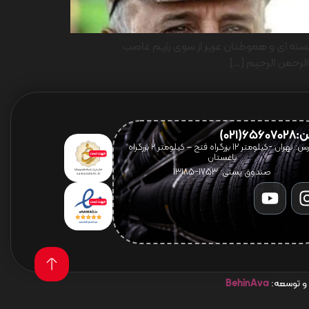
ن هسته ای و هموطنان عزیز از سوی رژیم غاصب
لرحمن الرحیم […]
656(021)
آدرس: تهران -کیلومتر 12 بزرگراه فتح – کیلومتر ۲ بزرگراه
باغستان
صندوق پستی: 1753-13185
 و توسعه:
BehinAva