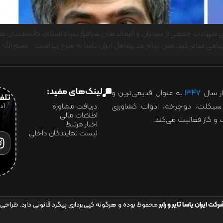
 در پی شهادت جمعی از سرداران و فرماندهان سرافراز سپاه اسلام، دانشمندا
 صادر کرد. متن پیام مدیرعامل ایران یاسا به شرح زیر است: بسم الله ا
لینک‌های مفید:
ز سال
۱۳۴۷
به عنوان قدیمی‌ترین و
تلفن:07028
ور سیکلت، دوچرخه، ادوات کشاورزی
دریافت مشاوره
اطلاعات مالی
و گاز فعالیت می‌کند.
اخبار مرتبط
لیست نمایندگان داخلی
رکت ایران یاسا تایر و رابر
محفوظ بوده و هرگونه کپی‌برداری پیگرد قانونی دارد. طراحی