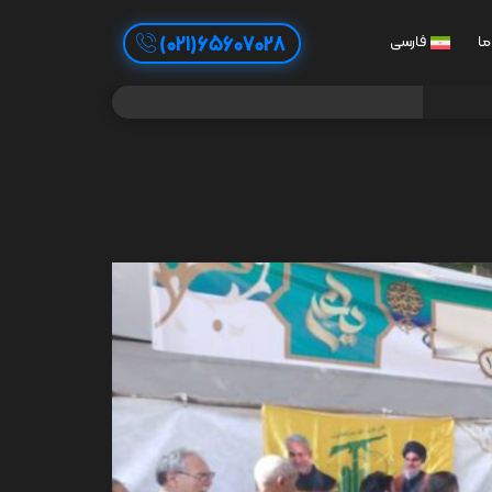
65607028(021)
ما
فارسی