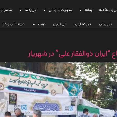
ی و مناقصه
رسانه
مدیریت سازمانی
درباره ما
تماس با 
تایر ویلچر
تایر کشاورزی
تایر فرغون
تیوب
شیلنگ آب و گاز
 “ایران ذوالفقار علی” در شهریار