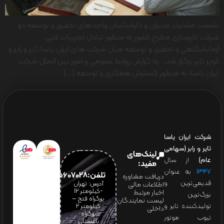
نشست مشترک مدیران و کارشناسان واحدهای تحقیق و توسعه دو
شرکت تایرسازی مطرح کشور به منظور تبادل تجربیات فنی،
آزمایشگاهی و تحقیق و توسعه میان شرکت های ایران یاسا تایر و رابر و
کویر تایر برگزار شد. به گزارش روابط عمومی و امور بین الملل شرکت
ایران یاسا، به منظور گسترش همکاری و توسعه […]
شرکت ایران یاسا
تایر و رابر (سهامی
لینک‌های
عام)
از سال
مفید:
۱۳۴۷
به عنوان
تلفن:65607028(021)
دریافت مشاوره
قدیمی‌ترین و
آدرس: تهران
اطلاعات مالی
-کیلومتر 12
اخبار مرتبط
بزرگ‌ترین
بزرگراه فتح –
لیست نمایندگان
تولیدکننده تایر و
کیلومتر ۲
داخلی
بزرگراه
تیوب موتور
باغستان