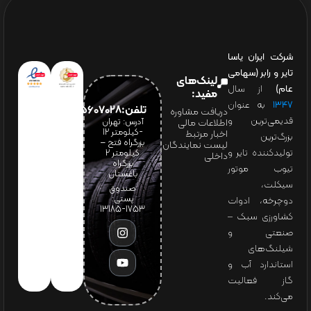
شرکت ایران یاسا
تایر و رابر (سهامی
لینک‌های
عام)
از سال
مفید:
۱۳۴۷
به عنوان
تلفن:65607028(021)
دریافت مشاوره
قدیمی‌ترین و
آدرس: تهران
اطلاعات مالی
-کیلومتر 12
اخبار مرتبط
بزرگ‌ترین
بزرگراه فتح –
لیست نمایندگان
تولیدکننده تایر و
کیلومتر ۲
داخلی
بزرگراه
تیوب موتور
باغستان
سیکلت،
صندوق
پستی:
دوچرخه، ادوات
1753-13185
کشاورزی سبک –
صنعتی و
شیلنگ‌های
استاندارد آب و
گاز فعالیت
می‌کند.