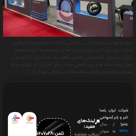
چهل و نهمین نمایشگاه بین المللی بغداد، با حضور موثر و پرقدرت
شرکت ایران یاسا تایر و رابر از شرکت های زیرمجموعه گروه سرمایه
گذاری صندوق بازنشستگی کشوری (هلدینگ صبا انرژی) کار خود را در
محل نمایشگاه های بین المللی بغداد عراق آغاز کرد. به گزارش روابط
عمومی و امور بین الملل، نمایشگاه بین‌المللی بغداد، […]
شرکت ایران یاسا
تایر و رابر (سهامی
لینک‌های
عام)
از سال
مفید:
۱۳۴۷
به عنوان
تلفن:65607028(021)
دریافت مشاوره