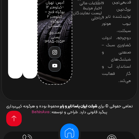
قدیمی‌ترین و
آدرس: تهران
اطلاعات مالی
-کیلومتر 12
اخبار مرتبط
بزرگ‌ترین
بزرگراه فتح –
لیست نمایندگان
تولیدکننده تایر و
کیلومتر ۲
داخلی
بزرگراه
تیوب موتور
باغستان
سیکلت،
صندوق
پستی:
دوچرخه، ادوات
1753-13185
کشاورزی سبک –
صنعتی و
شیلنگ‌های
استاندارد آب و
گاز فعالیت
می‌کند.
تمامی حقوقی © برای
شرکت ایران یاسا تایر و رابر
محفوظ بوده و هرگونه کپی‌برداری
پیگرد قانونی دارد. طراحی و توسعه:
BehinAva