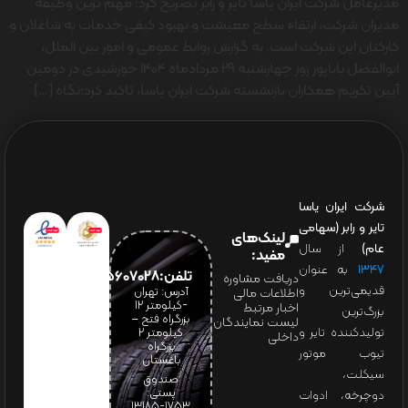
مدیرعامل شرکت ایران یاسا تایر و رابر تصریح کرد: مهم ترین وظیفه
مدیران شرکت، ارتقاء سطح معیشت و بهبود کیفی خدمات به شاغلان و
کارکنان این شرکت است. به گزارش روابط عمومی و امور بین الملل،
ابوالفضل باباپور روز چهارشنبه 29 مردادماه 1404 خورشیدی در دومین
آیین تکریم همکاران بازنشسته شرکت ایران یاسا، تاکید کرد:نگاه […]
شرکت ایران یاسا
تایر و رابر (سهامی
لینک‌های
عام)
از سال
مفید:
۱۳۴۷
به عنوان
تلفن:65607028(021)
دریافت مشاوره
قدیمی‌ترین و
آدرس: تهران
اطلاعات مالی
-کیلومتر 12
اخبار مرتبط
بزرگ‌ترین
بزرگراه فتح –
لیست نمایندگان
تولیدکننده تایر و
کیلومتر ۲
داخلی
بزرگراه
تیوب موتور
باغستان
سیکلت،
صندوق
پستی:
دوچرخه، ادوات
1753-13185