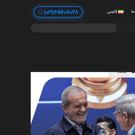
65607028(021)
ما
فارسی