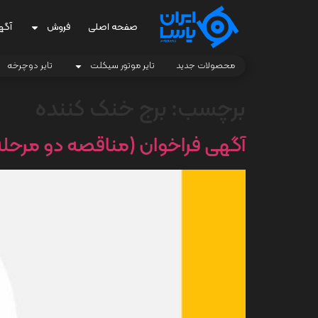
صفحه اصلی
فروش
آگه
محصولات جدید
تایر موتور سیکلت
تایر دوچرخه
برچسب:
برج خنک کننده
آگهی فراخوان (مناقصه دو مرحله ای