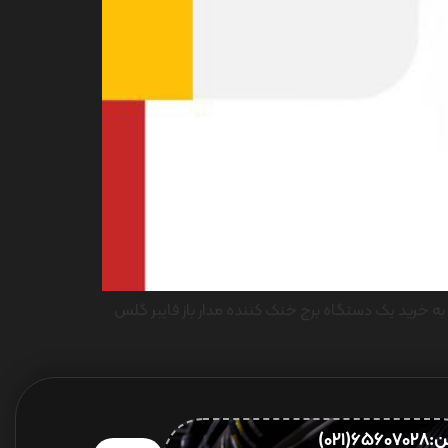
10100440 در نظر دارد از طريق مناقصه عمومي نسبت به خرید یک دستگاه برج خنک کننده مدار باز فایبر گلس
656(021)