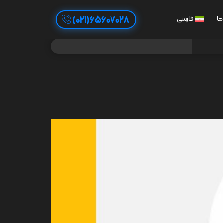
65607028(021)
ما
فارسی