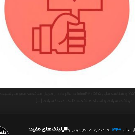
شرکت ایران یاسا تایر و رابر ( سهامی عام ) به شماره ثبت 6590 و شناسه ملی 525
 دریافت شرایط و اسناد مناقصه کلیک کنید؛ شرایط […]
لینک‌های مفید:
ز سال
۱۳۴۷
به عنوان قدیمی‌ترین و
تلفن:07028