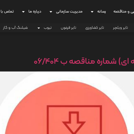
ی و مناقصه
رسانه
مدیریت سازمانی
درباره ما
تماس با 
تایر ویلچر
تایر کشاورزی
تایر فرغون
تیوب
شیلنگ آب و گاز
) شماره مناقصه ب 06/404