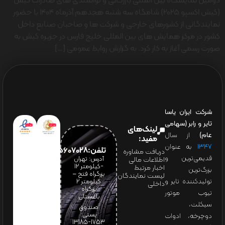
دومین نمایشگاه بین المللی بازرگانی و توانمندی های صادرات کیش
(کیش اکسپو 2025) شامگاه سه شنبه هجدهم آذرماه 1404 با حضور
نمایندگانی از کشورهای خارجی و شرکت ها و صاحبان صنایع داخل
کشور در مرکز همایش های بین المللی خلیج فارس در جزیره کیش به
صورت رسمی آغاز به کار کرد. به گزارش روابط عمومی […]
شرکت ایران یاسا
تایر و رابر (سهامی
لینک‌های
عام)
از سال
مفید:
۱۳۴۷
به عنوان
تلفن:65607028(021)
دریافت مشاوره
قدیمی‌ترین و
آدرس: تهران
اطلاعات مالی
-کیلومتر 12
اخبار مرتبط
بزرگ‌ترین
بزرگراه فتح –
لیست نمایندگان
تولیدکننده تایر و
کیلومتر ۲
داخلی
بزرگراه
تیوب موتور
باغستان
سیکلت،
صندوق
پستی:
دوچرخه، ادوات
1753-13185