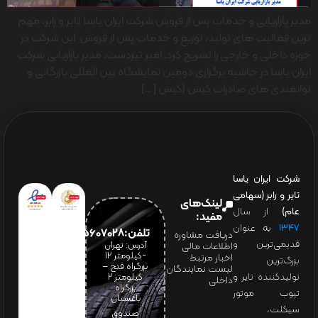
مدیر بازاریابی و خدمات پس از فروش شرکت ایران یاسا تایر و رابر، مهم
ترین فعالیت های تولید، توزیع و خدمات پس از فروش این شرکت در
حوزه داخلی و خارجی را تشریح کرد. امیر تیزدست، مدیر بازاریابی شرکت
ایران یاسا در حاشیه برگزاری دومین نمایشگاه بین المللی بازرگانی و
توانمندی های صادرات کیش (کیش […]
شرکت ایران یاسا
تایر و رابر (سهامی
لینک‌های
عام)
از سال
مفید:
۱۳۴۷
به عنوان
تلفن:65607028(021)
دریافت مشاوره
قدیمی‌ترین و
آدرس: تهران
اطلاعات مالی
-کیلومتر 12
اخبار مرتبط
بزرگ‌ترین
بزرگراه فتح –
لیست نمایندگان
تولیدکننده تایر و
کیلومتر ۲
داخلی
بزرگراه
تیوب موتور
باغستان
سیکلت،
صندوق