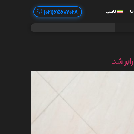
65607028(021)
ما
فارسی
ابر شد