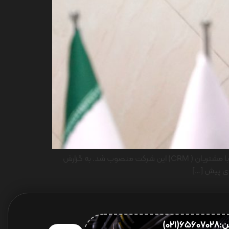
طی حکمی از سوی ابوالفضل باباپور مدیرعامل ایران یاسا تایر و رابر، حامد همایی اسکویی به عنوان سرپرست مدیریت بازاریابی و ارتباط با مشتریان ( CRM) این شرکت منصوب شد. به گزارش
 وی پیش […]
656(021)