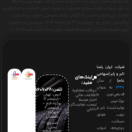
مدیرعامل شرکت ایران یاسا تایر و رابر تصریح کرد: مهم ترین وظیفه
مدیران شرکت، ارتقاء سطح معیشت و بهبود کیفی خدمات به شاغلان و
کارکنان این شرکت است. به گزارش روابط عمومی و امور بین الملل،
ابوالفضل باباپور روز چهارشنبه 29 مردادماه 1404 خورشیدی در دومین
آیین تکریم همکاران بازنشسته شرکت ایران یاسا، تاکید کرد:نگاه […]
شرکت ایران یاسا
تایر و رابر (سهامی
لینک‌های
عام)
از سال
مفید:
۱۳۴۷
به عنوان
تلفن:65607028(021)
دریافت مشاوره
قدیمی‌ترین و
آدرس: تهران
اطلاعات مالی
-کیلومتر 12
اخبار مرتبط
بزرگ‌ترین
بزرگراه فتح –
لیست نمایندگان
تولیدکننده تایر و
کیلومتر ۲
داخلی
بزرگراه
تیوب موتور
باغستان
سیکلت،
صندوق
پستی:
دوچرخه، ادوات
1753-13185