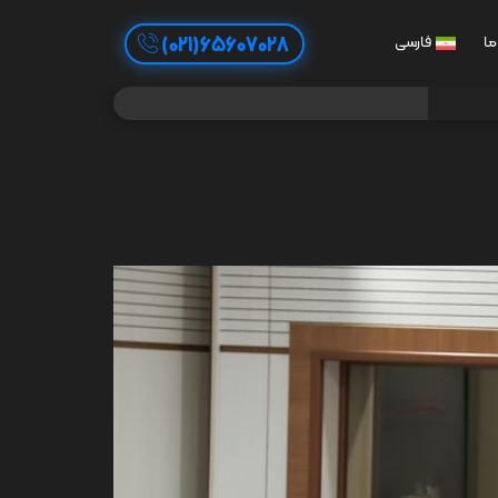
65607028(021)
ما
فارسی